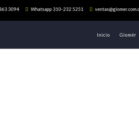
 363 3094
Whatsapp 310-232 5251
ventas@giomer.com.
Inicio
Giomér